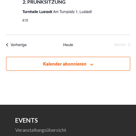
2. PRUNKSITZUNG
Turnhalle Lustadt
Am Turnplatz 1, Lustadt
€15
Veranstaltungen
Vorherige
Heute
Nächste
Veranstalt
Kalender abonnieren
EVENTS
Veranstaltungsübersicht