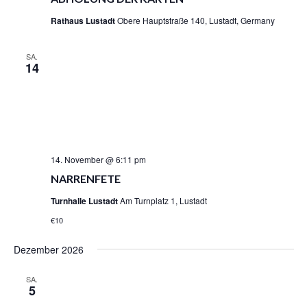
V
I
Rathaus Lustadt
Obere Hauptstraße 140, Lustadt, Germany
G
A
SA.
T
14
I
O
N
14. November @ 6:11 pm
NARRENFETE
Turnhalle Lustadt
Am Turnplatz 1, Lustadt
€10
Dezember 2026
SA.
5