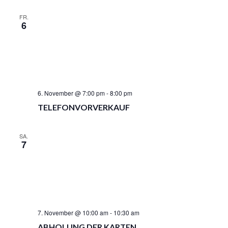
C
S
H
U
FR.
T
6
C
E
H
N
-
E
N
U
A
N
V
D
I
A
6. November @ 7:00 pm
-
8:00 pm
G
N
A
TELEFONVORVERKAUF
S
T
I
I
O
SA.
C
7
N
H
T
E
N
,
N
7. November @ 10:00 am
-
10:30 am
A
ABHOLUNG DER KARTEN