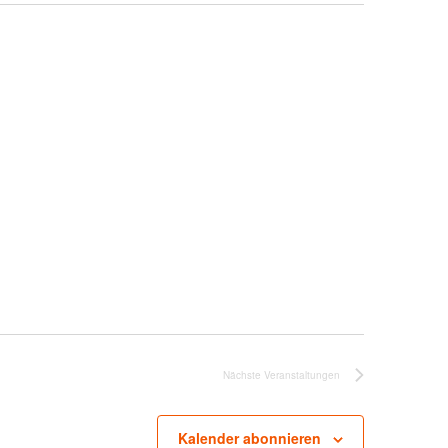
T
U
N
G
A
N
S
I
C
H
T
E
N
-
N
A
V
I
G
A
Nächste
Veranstaltungen
T
I
O
Kalender abonnieren
N