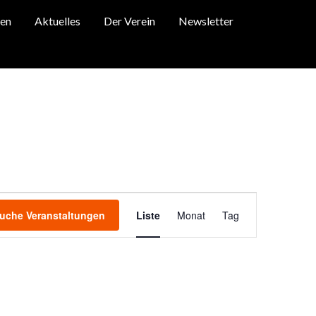
en
Aktuelles
Der Verein
Newsletter
V
E
uche Veranstaltungen
Liste
Monat
Tag
R
A
N
S
T
A
L