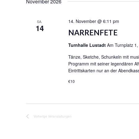
h
November 2026
L
t
l
T
u
ü
U
m
s
14. November @ 6:11 pm
SA.
N
w
14
s
G
NARRENFETE
ä
e
E
h
l
N
Turnhalle Lustadt
Am Turnplatz 1,
l
w
S
e
o
Tänze, Sketche, Schunkeln mit musi
U
n
r
Programm mit seiner legendären Aft
C
.
t
Eintrittskarten nur an der Abendkas
H
e
E
€10
i
U
n
N
g
D
e
A
b
N
e
Vorherige
Veranstaltungen
S
n
I
.
C
S